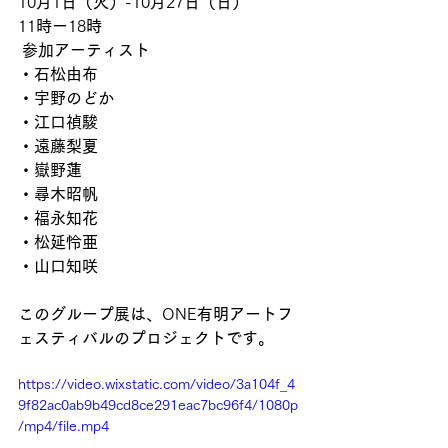
10
月
1
日（火）
-10
月
27
日（日）
11
時ー
18
時
参加アーティスト
・石松由布
・宇野のどか
・江口禎駿
・遠藤梨夏
・嶽野蓮
・尋木昭帆
・福永知花
・松延怜亜
・山口知咲
このグループ展は、
ONE
有明アートフ
ェスティバルのプロジェクトです。
https://video.wixstatic.com/video/3a104f_4
9f82ac0ab9b49cd8ce291eac7bc96f4/1080p
/mp4/file.mp4