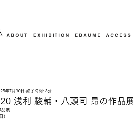
A B O U T
E X H I B I T I O N
E D A U M E
A C C E S S
025年7月30日
読了時間: 3分
.02-20 浅利 駿輔・八頭司 昂の作品
作品展
日)