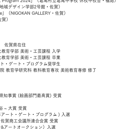
udent Program 2024」（葛尾村立葛尾中学校 休校中校舎・福島）
芸術地域デザイン学部2号館・佐賀）
my eye」（NIGOKAN GALLERY・佐賀）
佐賀）
れ　佐賀県在住
化教育学部 美術・工芸課程 入学
化教育学部 美術・工芸課程 卒業
ート・ゲート・プログラム奨学生　　
学院 教育学研究科 教科教育専攻 美術教育専修 修了
県知事賞 (絵画部門最高賞) 受賞
俗 ~ 大賞 受賞
商事アート・ゲート・プログラム ) 入選
 佐賀商工会議所連合会賞 受賞
ン&アートオークション）入選