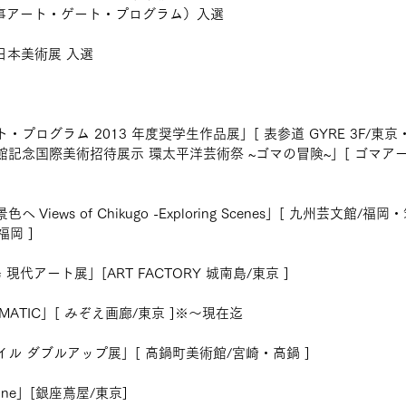
商事アート・ゲート・プログラム）入選
日本美術展 入選
プログラム 2013 年度奨学生作品展」[ 表参道 GYRE 3F/東京
記念国際美術招待展示 環太平洋芸術祭 ~ゴマの冒険~」[ ゴマア
iews of Chikugo -Exploring Scenes」[ 九州芸文館/福岡・
福岡 ]
現代アート展」[ART FACTORY 城南島/東京 ]
ROMATIC」[ みぞえ画廊/東京 ]※～現在迄
ル ダブルアップ展」[ 高鍋町美術館/宮崎・高鍋 ]
no one」[銀座蔦屋/東京]