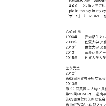
「Katsurao AIR　St
「ä ü ë」（佐賀大学
「pie in the sky in 
「ザ・9」（EDAUME・
八頭司 昂
1990年　　愛知県生ま
2009年　　佐賀大学 文
2013年　　佐賀大学 文
2013年　　三菱商事ア
2015年　　佐賀大学大
主な受賞
2012年
第62回佐賀県美術展覧会
2013年
第 22 回英展 ~ 人物・風
第22回MCAGP( 三菱
第63回佐賀県美術展覧会
第1回YWCA（山梨ワイ