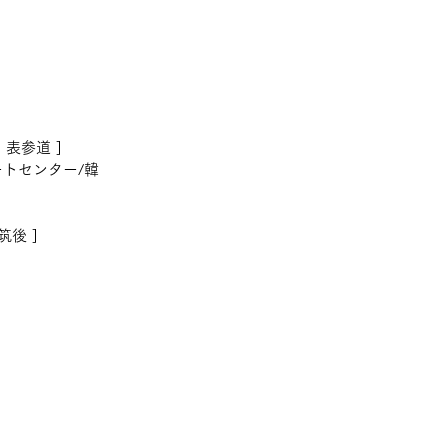
・表参道 ]
ートセンター/韓
筑後 ]