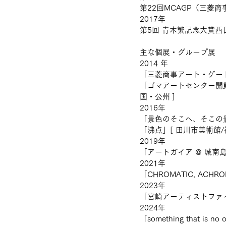
第22回MCAGP（三菱
2017年
第5回 青木繁記念大賞西
主な個展・グループ展
2014 年
「三菱商事アート・ゲート・
「ゴマアートセンター開館
国・公州 ]
2016年
「景色のそこへ、そこの景色へ V
「沸点」[ 田川市美術館/
2019年
「アートガイア @ 城南島 
2021年
「CHROMATIC, ACH
2023年
「宮崎アーティストファイ
2024年
「something that is 