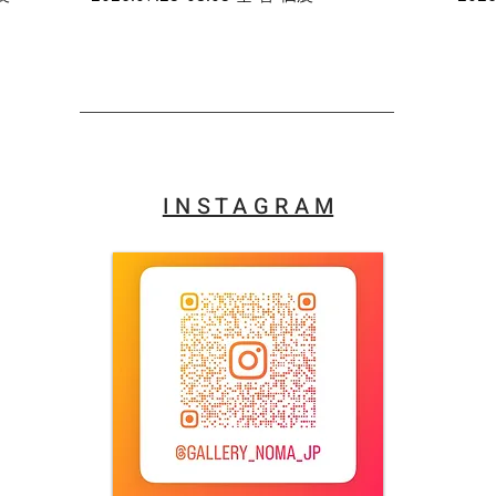
I N S T A G R A M