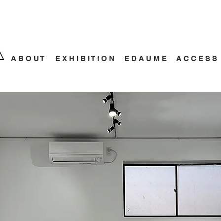
A B O U T
E X H I B I T I O N
E D A U M E
A C C E S S