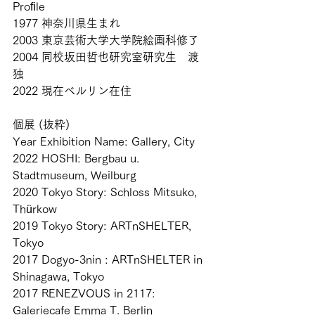
Proﬁle 
1977 神奈川県生まれ 
2003 東京芸術大学大学院絵画科修了 
2004 同校坂田哲也研究室研究生　渡
独 
2022 現在ベルリン在住
個展 (抜粋) 
Year Exhibition Name: Gallery, City 
2022 HOSHI: Bergbau u. 
Stadtmuseum, Weilburg 
2020 Tokyo Story: Schloss Mitsuko, 
Thürkow 
2019 Tokyo Story: ARTnSHELTER, 
Tokyo  
2017 Dogyo-3nin : ARTnSHELTER in 
Shinagawa, Tokyo 
2017 RENEZVOUS in 2117: 
Galeriecafe Emma T. Berlin 