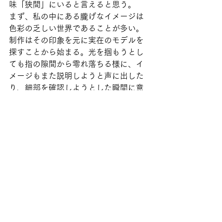
味「狭間」にいると言えると思う。
まず、私の中にある朧げなイメージは
色彩の乏しい世界であることが多い。
制作はその印象を元に実在のモデルを
探すことから始まる。光を掴もうとし
ても指の隙間から零れ落ちる様に、イ
メージもまた説明しようと声に出した
り、細部を確認しようとした瞬間に意
識の狭間から抜け落ちる。だから口に
はせずにそのイメージに近い存在を探
す。そのモデルと出会えた瞬間、それ
は力強く息を吹き返し、光を増し、色
鮮やかになる。日々目にする事象は、
私にインプットする要素であると同時
に、アウトプットの為のモデルでもあ
るのだ。 モデルと出会った時に受けた
心象をそのまま表現するために、私が
使用する色は三原色と白と黒に限定さ
れている。心象は、私に見えている映