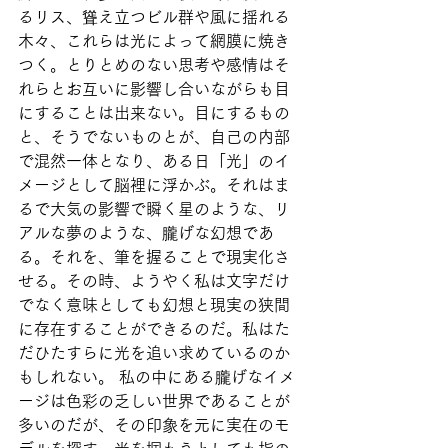
るリス、聳え立つビル群や風に揺れる
木々、これらは光によって網膜に焼き
つく。とりとめのない思考や感情はそ
れらとお互いに影響し合いながらも目
にすることは出来ない。目にするもの
と、そうでないものとが、自己の内部
で混然一体となり、ある日「光」のイ
メージとして脳裡に浮かぶ。それはま
るで大気の影響で瞬く星のような、リ
アルな夢のような、朧げな幻想であ
る。それを、筆を握ることで現実化さ
せる。その時、ようやく私は文字だけ
でなく意味としても幻想と現実の狭間
に存在することができるのだ。私はた
だひたすらに光を追い求めているのか
もしれない。 私の中にある朧げなイメ
ージは色彩の乏しい世界であることが
多いのだが、その印象を元に実在のモ