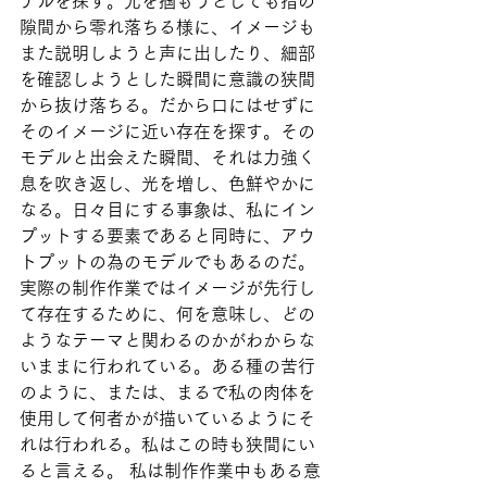
デルを探す。光を掴もうとしても指の
隙間から零れ落ちる様に、イメージも
また説明しようと声に出したり、細部
を確認しようとした瞬間に意識の狭間
から抜け落ちる。だから口にはせずに
そのイメージに近い存在を探す。その
モデルと出会えた瞬間、それは力強く
息を吹き返し、光を増し、色鮮やかに
なる。日々目にする事象は、私にイン
プットする要素であると同時に、アウ
トプットの為のモデルでもあるのだ。
実際の制作作業ではイメージが先行し
て存在するために、何を意味し、どの
ようなテーマと関わるのかがわからな
いままに行われている。ある種の苦行
のように、または、まるで私の肉体を
使用して何者かが描いているようにそ
れは行われる。私はこの時も狭間にい
ると言える。 私は制作作業中もある意