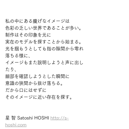
私の中にある朧げなイメージは
色彩の乏しい世界であることが多い。
制作はその印象を元に
実在のモデルを探すことから始まる。
光を掴もうとしても指の隙間から零れ
落ちる様に、
イメージもまた説明しようと声に出し
たり、
細部を確認しようとした瞬間に
意識の狭間から抜け落ちる。
だから口にはせずに
そのイメージに近い存在を探す。
星 智 Satoshi HOSHI 
http://s-
hoshi.com